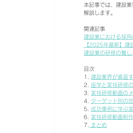
本記事では、建設業
解説します。
関連記事
建設業における採用
【2025年最新】
建設業の研修の難し
目次
1. 
建設業界が直面
2. 
座学と実技研修
3. 
実技研修動画の
4. 
ターゲット別の
5. 
成功事例に学ぶ
6. 
実技研修動画制
7.
 まとめ