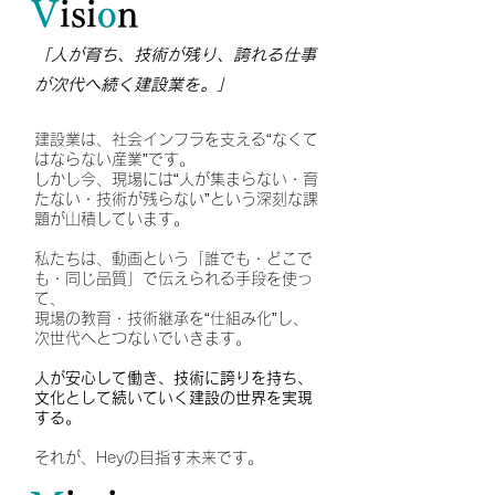
V
isi
o
n
「人が育ち、技術が残り、誇れる仕事
が次代へ続く建設業を。」
建設業は、社会インフラを支える“なくて
はならない産業”です。
しかし今、現場には“人が集まらない・育
たない・技術が残らない”という深刻な課
題が山積しています。
私たちは、動画という「誰でも・どこで
も・同じ品質」で伝えられる手段を使っ
て、
現場の教育・技術継承を“仕組み化”し、
次世代へとつないでいきます。
人が安心して働き、技術に誇りを持ち、
文化として続いていく建設の世界を実現
する。
それが、Heyの目指す未来です。