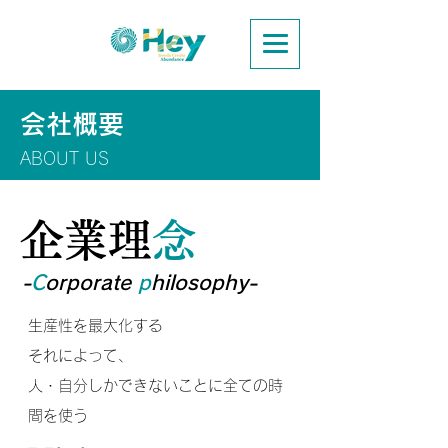
​会社概要
ABOUT US
企業理
念
-
C
orporate
p
hilo
soph
y-
生産性を最大化する
それによって、
人・自分しかできないことに全ての時
間を使う