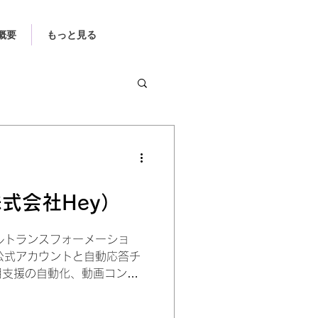
概要
もっと見る
式会社Hey）
タルトランスフォーメーショ
E公式アカウントと自動応答チ
用支援の自動化、動画コンテ
の標準化など、自社業務の変
に向けた具体的な戦略・体