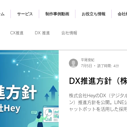
ーム
サービス
制作事例動画
お役立ち情報
会社
CX推進
DX 推進
会社情報
平尾俊紀
7月5日
読了時間: 4分
DX推進方針（株
株式会社HeyのDX（デジ
ン）推進方針を公開。LIN
ャットボットを活用した採
ンツによる教育・ナレッジ
革と地域産業の採用DX支援